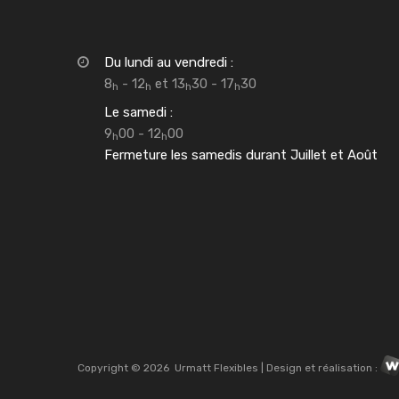
Du lundi au vendredi :
8
- 12
et 13
30 - 17
30
h
h
h
h
Le samedi :
9
00 - 12
00
h
h
Fermeture les samedis durant Juillet et Août
Copyright ©
2026
Urmatt Flexibles | Design et réalisation :