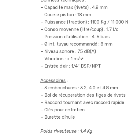
Données techniques
:
– Capacité max (rivets) : 4.8 mm
– Course piston : 18 mm
– Puissance (traction) : 1100 Kg / 11 000 N
– Conso moyenne (litre/coup) : 1.7 l/c
– Pression d’utilisation : 4-6 bars
– Ø int. tuyau recommandé : 8 mm
– Niveau sonore : 75 dB(A)
– Vibration : < 1 m/s²
– Entrée d’air : 1/4″ BSP/NPT
Accessoires
:
– 3 embouchures : 3.2, 4.0 et 4.8 mm
– Bol de récuperation des tiges de rivets
– Raccord tournant avec raccord rapide
– Clés pour entretien
– Burette d’huile
Poids riveuteuse : 1.4 Kg