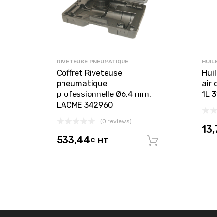
RIVETEUSE PNEUMATIQUE
HUIL
Coffret Riveteuse
Huil
pneumatique
air
professionnelle Ø6.4 mm,
1L 
LACME 342960
(0 reviews)
13,
533,44
€
HT
Ajouter au 