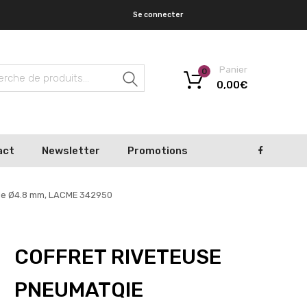
Se connecter
Panier
0
Recherche
0,00
€
act
Newsletter
Promotions
lle Ø4.8 mm, LACME 342950
COFFRET RIVETEUSE
PNEUMATQIE