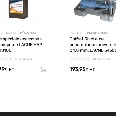
E ET GRAISSE MÉCANIQUE
RIVETEUSE PNEUMATIQUE
e spéciale accessoire
Coffret Riveteuse
 comprimé LACME HAP
pneumatique universel
318100
Ø4.8 mm, LACME 3430
(0 reviews)
(0 reviews)
79
193,93
€
HT
€
HT
Ajouter au panier
panier