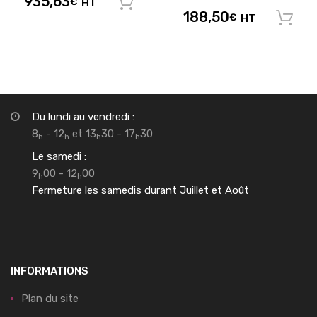
935,63
€
HT
Ajouter au panier
188,50
€
HT
Du lundi au vendredi :
8
- 12
et 13
30 - 17
30
h
h
h
h
Le samedi :
9
00 - 12
00
h
h
Fermeture les samedis durant Juillet et Août
INFORMATIONS
Plan du site