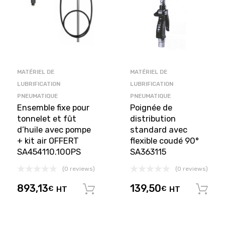
MATÉRIEL DE
MATÉRIEL DE
LUBRIFICATION
LUBRIFICATION
PNEUMATIQUE
PNEUMATIQUE
Ensemble fixe pour
Poignée de
tonnelet et fût
distribution
d’huile avec pompe
standard avec
+ kit air OFFERT
flexible coudé 90°
SA454110.100PS
SA363115
(0 reviews)
(0 reviews)
893,13
139,50
€
HT
€
HT
Ajouter au panier