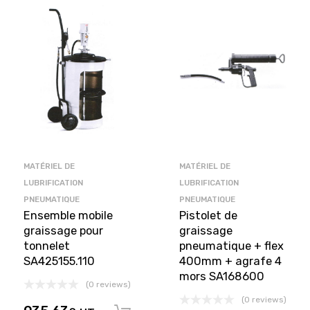
MATÉRIEL DE
MATÉRIEL DE
LUBRIFICATION
LUBRIFICATION
PNEUMATIQUE
PNEUMATIQUE
Ensemble mobile
Pistolet de
graissage pour
graissage
tonnelet
pneumatique + flex
SA425155.110
400mm + agrafe 4
mors SA168600
(0 reviews)
(0 reviews)