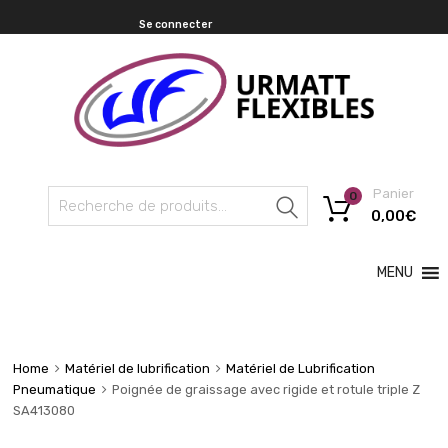
Se connecter
Panier
0
Recherche
0,00
€
MENU
Home
Matériel de lubrification
Matériel de Lubrification
Pneumatique
Poignée de graissage avec rigide et rotule triple Z
SA413080