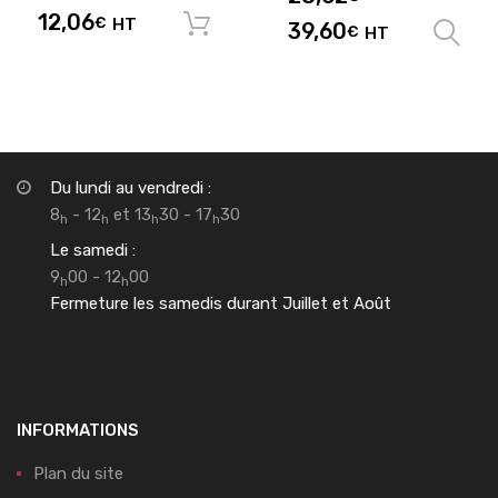
12,06
€
HT
Ajouter au panier
39,60
€
HT
Du lundi au vendredi :
8
- 12
et 13
30 - 17
30
h
h
h
h
Le samedi :
9
00 - 12
00
h
h
Fermeture les samedis durant Juillet et Août
INFORMATIONS
Plan du site