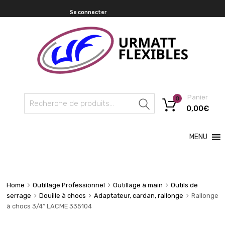
Se connecter
Panier
0
Recherche
0,00
€
MENU
Home
Outillage Professionnel
Outillage à main
Outils de
serrage
Douille à chocs
Adaptateur, cardan, rallonge
Rallonge
à chocs 3/4″ LACME 335104