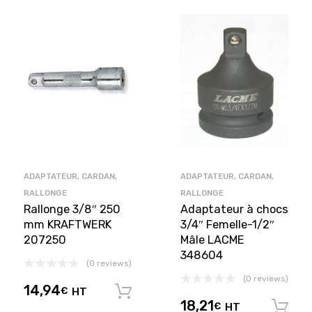
ADAPTATEUR, CARDAN,
ADAPTATEUR, CARDAN,
RALLONGE
RALLONGE
Rallonge 3/8″ 250
Adaptateur à chocs
mm KRAFTWERK
3/4″ Femelle-1/2″
207250
Mâle LACME
348604
(0 reviews)
(0 reviews)
14,94
€
HT
Ajouter au panier
18,21
€
HT