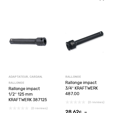
ADAPTATEUR, CARDAN,
RALLONGE
Rallonge impact
RALLONGE
3/4″ KRAFTWERK
Rallonge impact
487.00
1/2″ 125 mm
KRAFTWERK 387125
(0 reviews)
(0 reviews)
28,62
–
€