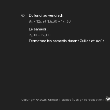
Du lundi au vendredi :
8
- 12
et 13
30 - 17
30
h
h
h
h
Le samedi :
9
00 - 12
00
h
h
Fermeture les samedis durant Juillet et Août
Copyright ©
2026
Urmatt Flexibles | Design et réalisation :