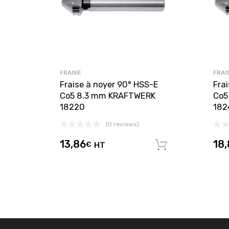
FRAISE
FRAI
Fraise à noyer 90° HSS-E
Fra
Co5 8.3 mm KRAFTWERK
Co5
18220
182
(0 reviews)
13,86
18,
€
HT
Ajouter au 