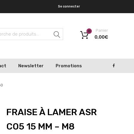
Se connecter
Panier
0
Recherche
0,00
€
act
Newsletter
Promotions
50
FRAISE À LAMER ASR
CO5 15 MM – M8