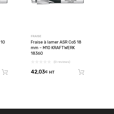
FRAISE
 10
Fraise à lamer ASR Co5 18
mm – M10 KRAFTWERK
18360
(0 reviews)
42,03
€
HT
Ajouter au panier
Ajouter au