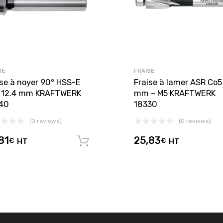
SE
FRAISE
ise à noyer 90° HSS-E
Fraise à lamer ASR Co5
 12.4 mm KRAFTWERK
mm – M5 KRAFTWERK
40
18330
(0 reviews)
(0 reviews)
81
25,83
€
HT
€
HT
panier
Ajouter au panier