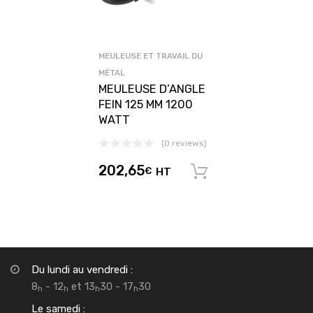
MEULEUSE ET TRAVAIL DU
MÉTAL
MEULEUSE D’ANGLE
FEIN 125 MM 1200
WATT
(0 reviews)
202,65
€
HT
Ajouter au pani
Du lundi au vendredi :
8
- 12
et 13
30 - 17
30
h
h
h
h
Le samedi :