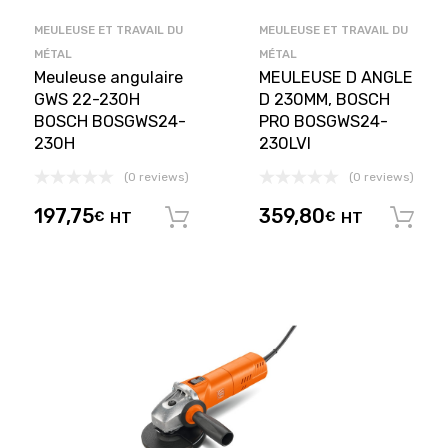
MEULEUSE ET TRAVAIL DU
MEULEUSE ET TRAVAIL DU
MÉTAL
MÉTAL
Meuleuse angulaire
MEULEUSE D ANGLE
GWS 22-230H
D 230MM, BOSCH
BOSCH BOSGWS24-
PRO BOSGWS24-
230H
230LVI
(0 reviews)
(0 reviews)
197,75
359,80
€
HT
€
HT
Ajouter au panier