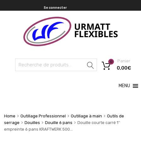
Se connecter
Panier
0
Recherche
0,00
€
MENU
Home
Outillage Professionnel
Outillage à main
Outils de
serrage
Douilles
Douille 6 pans
Douille courte carré 1″
empreinte 6 pans KRAFTWERK 500…