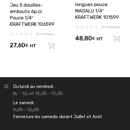
longues pouce
Jeu 5 douilles-
MAGALU 1/4″
embouts 6p.cr.
KRAFTWERK 101599
Pouce 1/4″
KRAFTWERK 106599
(0 reviews)
(0 reviews)
48,80
€
HT
27,60
€
HT
Ajouter au panier
Du lundi au vendredi :
8
- 12
et 13
30 - 17
30
h
h
h
h
Le samedi :
9
00 - 12
00
h
h
Fermeture les samedis durant Juillet et Août