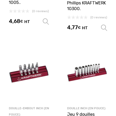
1005..
Phillips KRAFTWERK
10300.
(0 reviews)
(0 reviews)
4,68
€
HT
Choix des options
4,77
€
HT
DOUILLE-EMBOUT INCH (EN
DOUILLE INCH (EN POUCE)
Jeu 9 douilles
POUCE)