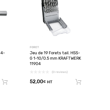
FORET
 4-
Jeu de 19 Forets tail. HSS-
G 1-10/0.5 mm KRAFTWERK
11904
(0 reviews)
52,00
€
HT
Ajouter au panier
Ajouter au