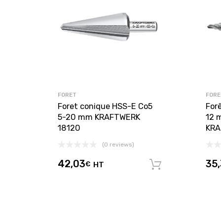
FORET
FORE
Foret conique HSS-E Co5
For
5-20 mm KRAFTWERK
12 
18120
KRA
(0 reviews)
42,03
35
€
HT
Ajouter au 