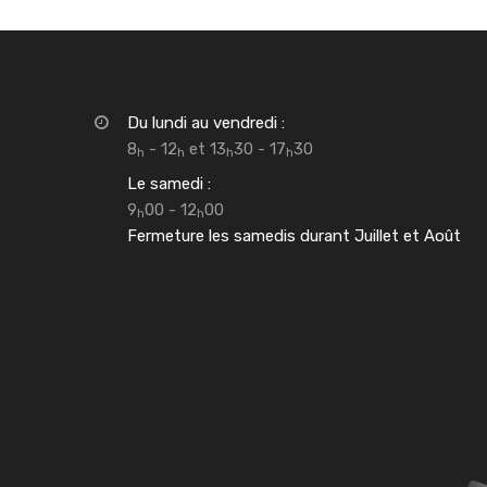
Du lundi au vendredi :
8
- 12
et 13
30 - 17
30
h
h
h
h
Le samedi :
9
00 - 12
00
h
h
Fermeture les samedis durant Juillet et Août