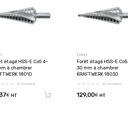
T
FORET
êt étagé HSS-E Co5 4-
Forêt étagé HSS-E Co5
mm à chambrer
30 mm à chambrer
FTWERK 18010
KRAFTWERK 18030
(0 reviews)
(0 reviews)
,37
129,00
€
HT
€
HT
panier
Ajouter au panier