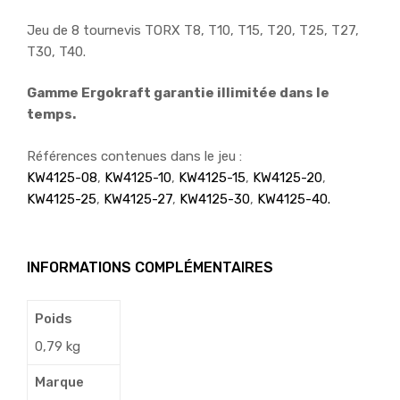
Jeu de 8 tournevis TORX T8, T10, T15, T20, T25, T27,
T30, T40.
Gamme Ergokraft garantie illimitée dans le
temps.
Références contenues dans le jeu :
KW4125-08
,
KW4125-10
,
KW4125-15
,
KW4125-20
,
KW4125-25
,
KW4125-27
,
KW4125-30
,
KW4125-40.
INFORMATIONS COMPLÉMENTAIRES
Poids
0,79 kg
Marque