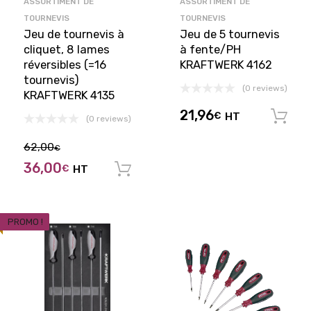
ASSORTIMENT DE
ASSORTIMENT DE
TOURNEVIS
TOURNEVIS
Jeu de tournevis à
Jeu de 5 tournevis
cliquet, 8 lames
à fente/PH
réversibles (=16
KRAFTWERK 4162
tournevis)
(0 reviews)
KRAFTWERK 4135
21,96
€
HT
(0 reviews)
62,00
€
36,00
€
HT
Ajouter au panier
PROMO !