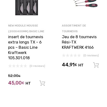
NEW MODULE MOUSSE
ASSORTIMENT DE
(200X400MM) BASIC LINE
TOURNEVIS
insert de tournevis
Jeu de 8 tournevis
extra longs TX – 6
Rési-TX
pcs – Basic Line
KRAFTWERK 4166
Kraftwerk
(0 reviews)
105.301.018
44,91
€
HT
(0 reviews)
52,00
€
45,00
€
HT
Ajouter au panier