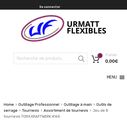
Se connecter
Panier
0
Recherche
0,00
€
MENU
Home
Outillage Professionnel
Outillage à main
Outils de
serrage
Tournevis
Assortiment de tournevis
Jeu de 8
tournevis TORX KRAFTWERK 4165