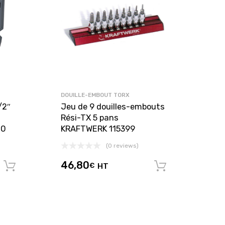
DOUILLE-EMBOUT TORX
/2″
Jeu de 9 douilles-embouts
Rési-TX 5 pans
00
KRAFTWERK 115399
(0 reviews)
46,80
€
HT
Ajouter au panier
Ajouter au