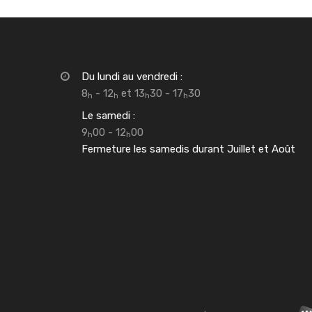
Du lundi au vendredi :
8
- 12
et 13
30 - 17
30
h
h
h
h
Le samedi :
9
00 - 12
00
h
h
Fermeture les samedis durant Juillet et Août