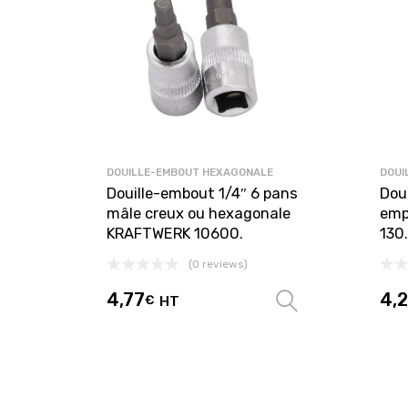
DOUILLE-EMBOUT HEXAGONALE
DOUI
Douille-embout 1/4″ 6 pans
Doui
mâle creux ou hexagonale
emp
KRAFTWERK 10600.
130
(0 reviews)
4,77
4,
€
HT
Choix des 