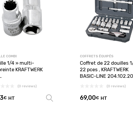
LLE COMBI
COFFRETS ÉQUIPÉS
lle 1/4 » multi-
Coffret de 22 douilles 1
reinte KRAFTWERK
22 pces , KRAFTWERK
…
BASIC-LINE 204.102.2
(0 reviews)
(0 reviews)
23
69,00
€
HT
€
HT
options
Choix des options