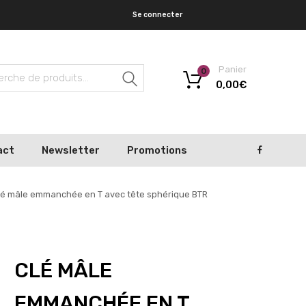
Se connecter
Panier
0
Recherche
0,00
€
act
Newsletter
Promotions
lé mâle emmanchée en T avec tête sphérique BTR
CLÉ MÂLE
EMMANCHÉE EN T