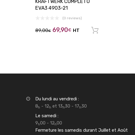
KRAFTWERK COMPLETO
EVA3 4903-21
(0 reviews)
69,90
89,00
€
HT
Ajouter au 
€
Du lundi au vendredi :
8
- 12
et 13
30 - 17
30
h
h
h
h
Le samedi :
9
00 - 12
00
h
h
Fermeture les samedis durant Juillet et Août