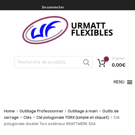
Se connecter
Panier
0
Recherche
0,00
€
MENU
Home
Outillage Professionnel
Outillage à main
Outils de
serrage
Clés
Clé polygonale TORX (simple et cliquet)
Clé
polygonale double Torx extérieur KRAFTWERK 354.