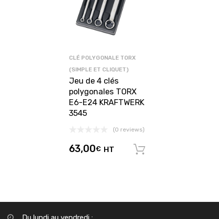
CLÉ POLYGONALE TORX
(SIMPLE ET CLIQUET)
Jeu de 4 clés
polygonales TORX
E6-E24 KRAFTWERK
3545
(0 reviews)
63,00
€
HT
Ajouter au pani
Du lundi au vendredi :