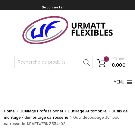
Se connecter
Panier
0
Recherche
0,00
€
MENU
Home
Outillage Professionnel
Outillage Automobile
Outils de
montage / démontage carrosserie
Outil découpage 30° pour
carrosserie, KRAFTWERK 3334-02