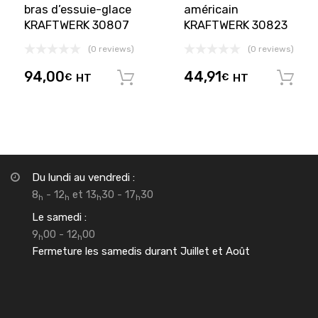
bras d’essuie-glace
américain
KRAFTWERK 30807
KRAFTWERK 30823
(0 reviews)
(0 reviews)
94,00
44,91
€
HT
€
HT
Ajouter au panier
Du lundi au vendredi :
8
- 12
et 13
30 - 17
30
h
h
h
h
Le samedi :
9
00 - 12
00
h
h
Fermeture les samedis durant Juillet et Août