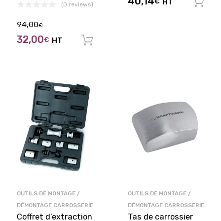
40,14
€
HT
(0 reviews)
94,00
€
32,00
€
HT
Ajouter au panier
OUTILS DE MONTAGE /
OUTILS DE MONTAGE /
DÉMONTAGE CARROSSERIE
DÉMONTAGE CARROSSERIE
Coffret d’extraction
Tas de carrossier