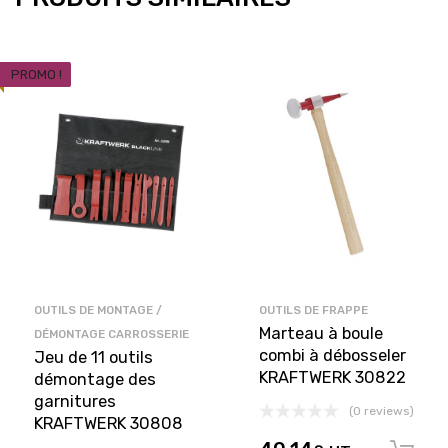
PROMO !
OUTILS DE MONTAGE /
OUTILS DE FRAPPE
Marteau à boule
DÉMONTAGE CARROSSERIE
combi à débosseler
Jeu de 11 outils
KRAFTWERK 30822
démontage des
garnitures
(0 reviews)
KRAFTWERK 30808