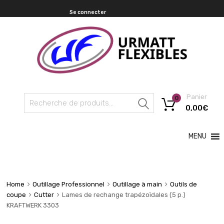
Se connecter
Panier
0
Recherche
0,00
€
MENU
Home
Outillage Professionnel
Outillage à main
Outils de
coupe
Cutter
Lames de rechange trapézoïdales (5 p.)
KRAFTWERK 3303