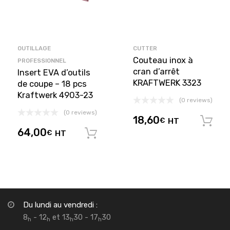
OUTILLAGE
CUTTER
Couteau inox à
PROFESSIONNEL
cran d’arrêt
Insert EVA d’outils
KRAFTWERK 3323
de coupe – 18 pcs
Kraftwerk 4903-23
(0 reviews)
(0 reviews)
18,60
€
HT
64,00
€
HT
Ajouter au panier
Du lundi au vendredi :
8
- 12
et 13
30 - 17
30
h
h
h
h