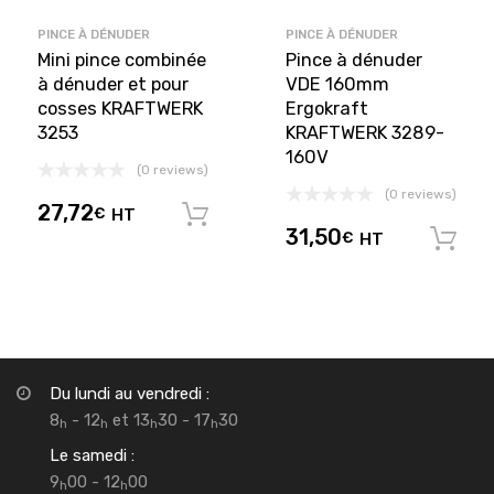
PINCE À DÉNUDER
PINCE À DÉNUDER
Mini pince combinée
Pince à dénuder
à dénuder et pour
VDE 160mm
cosses KRAFTWERK
Ergokraft
3253
KRAFTWERK 3289-
160V
(0 reviews)
(0 reviews)
27,72
€
HT
Ajouter au panier
31,50
€
HT
Du lundi au vendredi :
8
- 12
et 13
30 - 17
30
h
h
h
h
Le samedi :
9
00 - 12
00
h
h