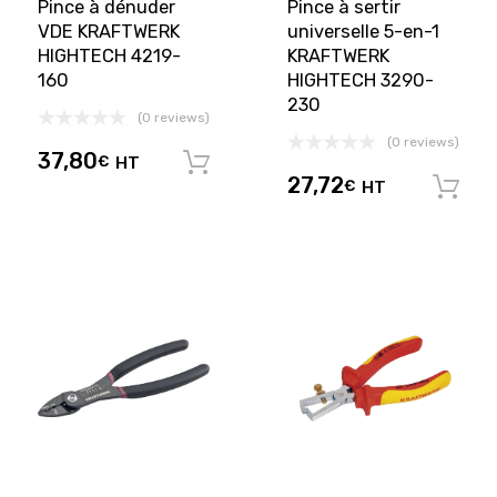
Pince à dénuder
Pince à sertir
VDE KRAFTWERK
universelle 5-en-1
HIGHTECH 4219-
KRAFTWERK
160
HIGHTECH 3290-
230
(0 reviews)
(0 reviews)
37,80
€
HT
Ajouter au panier
27,72
€
HT