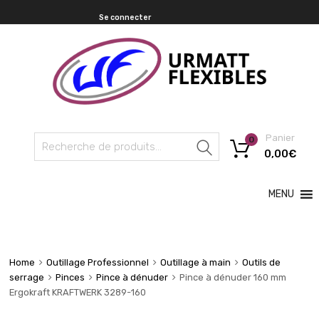
Se connecter
Panier
0
Recherche
0,00
€
MENU
Home
Outillage Professionnel
Outillage à main
Outils de
serrage
Pinces
Pince à dénuder
Pince à dénuder 160 mm
Ergokraft KRAFTWERK 3289-160