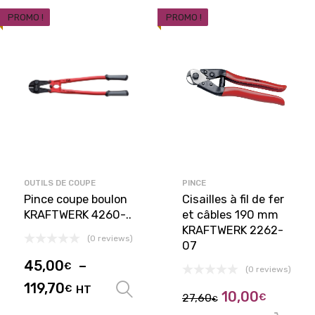
PROMO !
PROMO !
OUTILS DE COUPE
PINCE
Pince coupe boulon
Cisailles à fil de fer
KRAFTWERK 4260-..
et câbles 190 mm
KRAFTWERK 2262-
(0 reviews)
07
45,00
–
€
(0 reviews)
119,70
€
HT
Choix des options
10,00
27,60
€
€