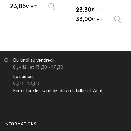
23,85
€
HT
Choix des options
23,30
–
€
33,00
€
HT
Du lundi au vendredi :
8
- 12
et 13
30 - 17
30
h
h
h
h
Le samedi :
9
00 - 12
00
h
h
Fermeture les samedis durant Juillet et Août
INFORMATIONS